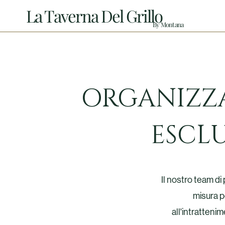
La Taverna Del Grillo
By Montana
ORGANIZZA
ESCLU
Il nostro team di 
misura pe
all'intratteni