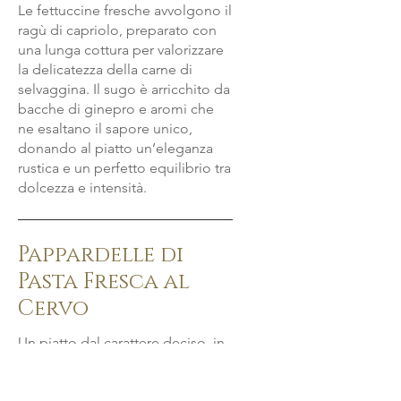
Le fettuccine fresche avvolgono il
ragù di capriolo, preparato con
una lunga cottura per valorizzare
la delicatezza della carne di
selvaggina. Il sugo è arricchito da
bacche di ginepro e aromi che
ne esaltano il sapore unico,
donando al piatto un’eleganza
rustica e un perfetto equilibrio tra
dolcezza e intensità.
Pappardelle di
Pasta Fresca al
Cervo
Un piatto dal carattere deciso, in
cui le pappardelle fresche si
sposano con il ragù di cervo,