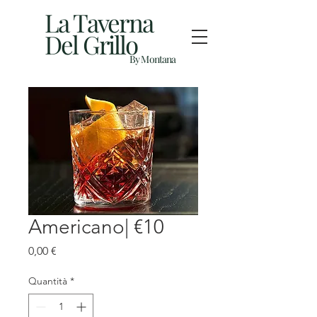
La Taverna
Del Grillo
By Montana
Americano| €10
Prezzo
0,00 €
Quantità
*