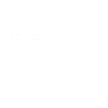
Contatti
Strada Provinciale 58 del
Biscottino, 3, 56121 Pisa PI, Italia
+39 050 989124
tavernadelgrillo2023@gmail.com
Enter your email here