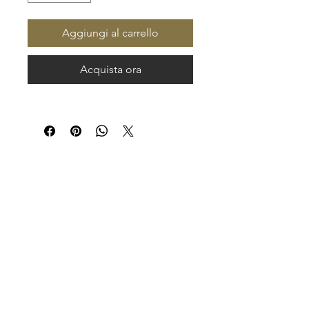
Aggiungi al carrello
Acquista ora
La Taverna Del Grillo
By Montana