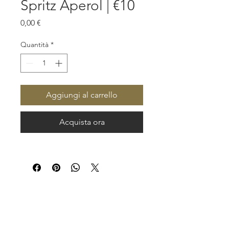
Spritz Aperol | €10
Prezzo
0,00 €
Quantità
*
Aggiungi al carrello
Acquista ora
La Taverna Del Grillo
By Montana