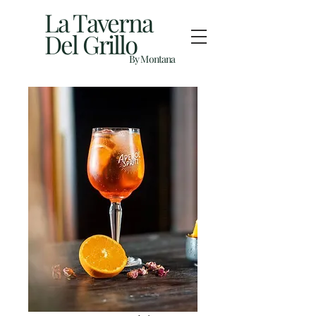
La Taverna
Del Grillo
By Montana