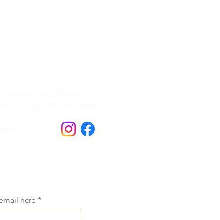
tatti
 Provinciale 58 del
no, 3, 56121 Pisa PI, Italia
 989124
nadelgrillo2023@gmail.com
 email here